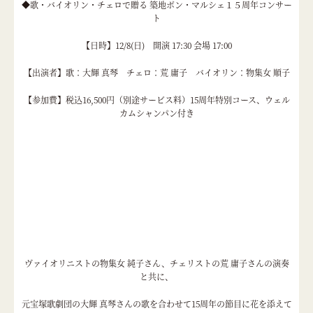
◆歌・バイオリン・チェロで贈る 築地ボン・マルシェ１５周年コンサー
ト
【日時】12/8(日) 開演 17:30 会場 17:00
【出演者】歌：大輝 真琴 チェロ：荒 庸子 バイオリン：物集女 順子
【参加費】税込16,500円（別途サービス料）15周年特別コース、ウェル
カムシャンパン付き
ヴァイオリニストの物集女 純子さん、チェリストの荒 庸子さんの演奏
と共に、
元宝塚歌劇団の大輝 真琴さんの歌を合わせて15周年の節目に花を添えて