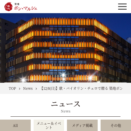
TOP
News
【12/8(日)】歌・バイオリン・チェロで贈る 築地ボン
ニュース
News
メニュー＆イベ
All
メディア掲載
その他
ント