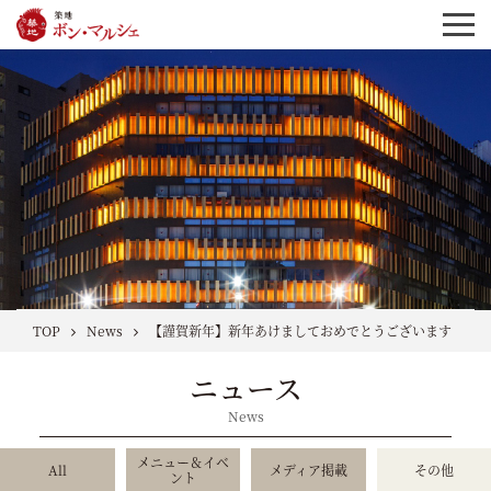
TOP
News
【謹賀新年】新年あけましておめでとうございます【202
ニュース
News
メニュー＆イベ
All
メディア掲載
その他
ント