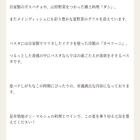
自家製のガスパチョや、山形野菜をつかった郷土料理『ダシ』、
またメインディッシュにも彩り豊かな夏野菜のグリルを添えています。
パスタには自家製でマリネしたイクラを使った冷製の『カペリーニ』、
つるっとした食感の中にパスタならではの歯ごたえが食欲をそそるパス
タです。
夏バテしがちなこの時期にぴったりの、栄養満点な内容になっておりま
す。
是非築地ボン・マルシェの料理とワインで、この夏を乗り切る元気を蓄
えてください！